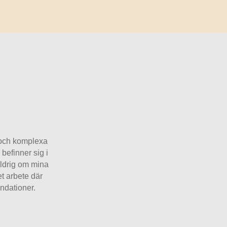
a och komplexa
befinner sig i
aldrig om mina
t arbete där
ndationer.