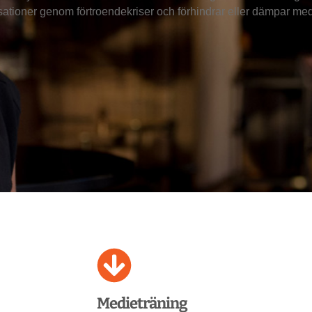
sationer genom förtroendekriser och förhindrar eller dämpar med
Medieträning