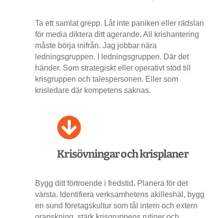
Ta ett samlat grepp. Låt inte paniken eller rädslan
för media diktera ditt agerande. All krishantering
måste börja inifrån. Jag jobbar nära
ledningsgruppen. I ledningsgruppen. Där det
händer. Som strategiskt eller operativt stöd till
krisgruppen och talespersonen. Eller som
krisledare där kompetens saknas.
Krisövningar och krisplaner
Bygg ditt förtroende i fredstid. Planera för det
värsta. Identifiera verksamhetens akilleshäl, bygg
en sund företagskultur som tål intern och extern
granskning, stärk krisgruppens rutiner och