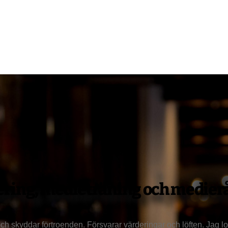
ering, medieträning och medier
ch skyddar förtroenden. Försvarar värderingar och löften. Jag lo