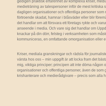
gedigen praktisk erfarenhet av komplexa kriser, med
medieträning av talespersoner inför de mest kritiska si
dagligen organisationer och offentliga personer som ris
förtroende skadat, hamnar i blåsväder eller blir förem
det handlar om att försvara ett företags rykte och var
anseende i media. Och vare sig det handlar om Upp
knackar på din dörr, felsteg i verksamheten som mås
kommuniceras, en omfattande omorganisation eller en
Kriser, mediala granskningar och rädsla för journaliste
värsta hos oss – min uppgift är att locka fram det bästa.
mig, viktiga principer; principen att inte döma någon o
organisationer och offentliga personer, även de som gjo
krishanterare och medierådgivare – precis som alla har