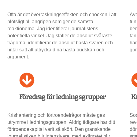
Ofta är det överraskningseffekten och chocken i att
Äve
plötsligt bli angripen som ger de sämsta
tun
reaktionerna. Jag identifierar journalistens
ber
potentiella vinkel. Jag ställer de absolut svåraste
tän
frågorna, identifierar de absolut bästa svaren och
ham
hittar sätt att uttrycka dina bästa budskap och
göm
argument.
Föredrag för ledningsgrupper
K
Krishantering och förtroendefrågor måste ges
Soc
utrymme i ledningsgruppen. Aldrig tidigare har ditt
rev
förtroendekapital varit så skört. Den granskande
döm
journalistiken blir intensivare, medieklimatet blir
smu