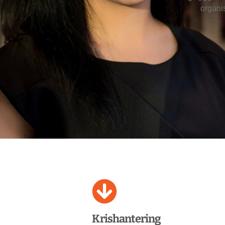
organi
Krishantering