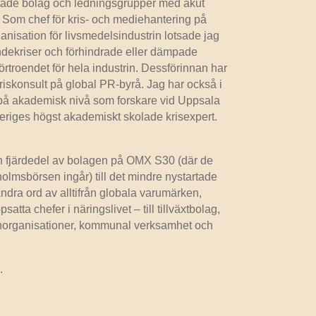
öttade bolag och ledningsgrupper med akut
 Som chef för kris- och mediehantering på
nisation för livsmedelsindustrin lotsade jag
ndekriser och förhindrade eller dämpade
troendet för hela industrin. Dessförinnan har
iskonsult på global PR-byrå. Jag har också i
r på akademisk nivå som forskare vid Uppsala
eriges högst akademiskt skolade krisexpert.
 en fjärdedel av bolagen på OMX S30 (där de
holmsbörsen ingår) till det mindre nystartade
ndra ord av alltifrån globala varumärken,
tta chefer i näringslivet – till tillväxtbolag,
horganisationer, kommunal verksamhet och
.