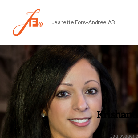
Jeanette Fors-Andrée AB
Jeanette
Fors-
Andrée
AB
Krishant
Jag bygger o