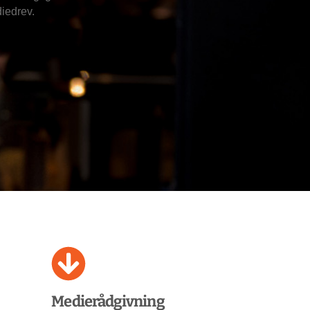
iedrev.
Medierådgivning