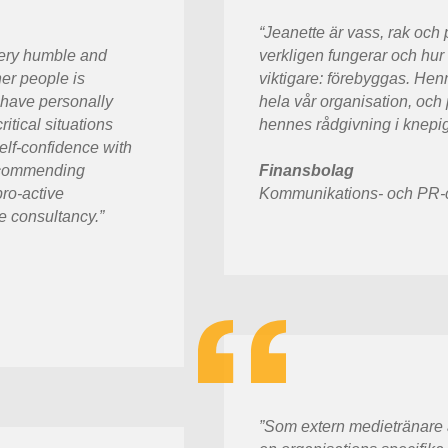
“Jeanette är vass, rak och 
 very humble and
verkligen fungerar och hur 
er people is
viktigare: förebyggas. Henn
I have personally
hela vår organisation, och
itical situations
hennes rådgivning i knepiga 
elf-confidence with
recommending
Finansbolag
pro-active
Kommunikations- och PR-
e consultancy.”
”Som extern medietränare är