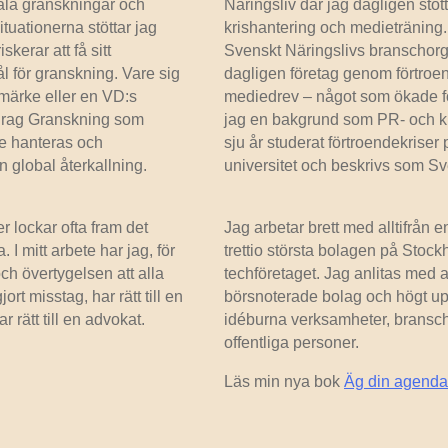
iala granskningar och
Näringsliv där jag dagligen st
tuationerna stöttar jag
krishantering och medieträning.
kerar att få sitt
Svenskt Näringslivs branschorga
ål för granskning. Vare sig
dagligen företag genom förtroe
umärke eller en VD:s
mediedrev – något som ökade för
drag Granskning som
jag en bakgrund som PR- och kr
te hanteras och
sju år studerat förtroendekrise
 global återkallning.
universitet och beskrivs som Sv
r lockar ofta fram det
Jag arbetar brett med alltifrån
 I mitt arbete har jag, för
trettio största bolagen på Stock
ch övertygelsen att alla
techföretaget. Jag anlitas med a
rt misstag, har rätt till en
börsnoterade bolag och högt uppsa
 rätt till en advokat.
idéburna verksamheter, bransc
offentliga personer.
Läs min nya bok
Äg din agenda